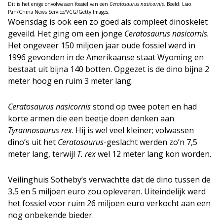
Dit is het enige onvolwassen fossiel van een
Ceratosaurus nasicornis
. Beeld: Liao
Pan/China News Service/VCG/Getty Images.
Woensdag is ook een zo goed als compleet dinoskelet
geveild. Het ging om een jonge
Ceratosaurus nasicornis.
Het ongeveer 150 miljoen jaar oude fossiel werd in
1996 gevonden in de Amerikaanse staat Wyoming en
bestaat uit bijna 140 botten. Opgezet is de dino bijna 2
meter hoog en ruim 3 meter lang.
Ceratosaurus nasicornis
stond op twee poten en had
korte armen die een beetje doen denken aan
Tyrannosaurus rex
. Hij is wel veel kleiner; volwassen
dino’s uit het
Ceratosaurus
-geslacht werden zo’n 7,5
meter lang, terwijl
T. rex
wel 12 meter lang kon worden.
Veilinghuis Sotheby’s verwachtte dat de dino tussen de
3,5 en 5 miljoen euro zou opleveren. Uiteindelijk werd
het fossiel voor ruim 26 miljoen euro verkocht aan een
nog onbekende bieder.