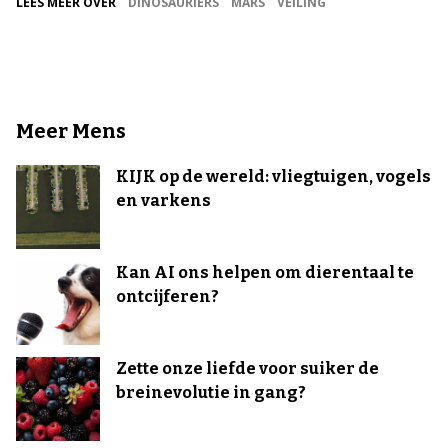
LEES MEER OVER
DINOSAURIËRS
MARS
VEILING
Meer Mens
KIJK op de wereld: vliegtuigen, vogels
en varkens
Kan AI ons helpen om dierentaal te
ontcijferen?
Zette onze liefde voor suiker de
breinevolutie in gang?