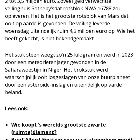
2 tot 3,5 miljoen euro. Zoveel geld verwachtte
veilinghuis Sotheby’sdat rotsblok NWA 16788 zou
opleveren. Het is het grootste rotsblok van Mars dat
ooit op aarde is gevonden. De veiling leverde
woensdag uiteindelijk ruim 4,5 miljoen euro op. Wie het
heeft gekocht, is niet bekendgemaakt.
Het stuk steen weegt zo’n 25 kilogram en werd in 2023
door een meteorietenjager gevonden in de
Saharawoestijn in Niger. Het brokstuk werd
waarschijnlijk ooit losgeslagen van onze buurplaneet
door een asteroïde-inslag en uiteindelijk op aarde
beland.
Lees ook:
Wie koopt ’s werelds grootste zwarte
(ruimte)diamant?
Brief Albert Einstein over nazi-atoombom wordt