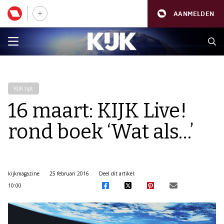
AANMELDEN
KIJK tipt
16 maart: KIJK Live!
rond boek ‘Wat als…’
kijkmagazine
25 februari 2016
Deel dit artikel:
10:00