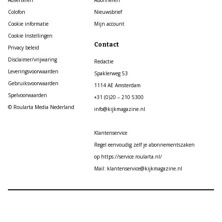
Adverteren
Abonneren
Colofon
Nieuwsbrief
Cookie informatie
Mijn account
Cookie Instellingen
Contact
Privacy beleid
Disclaimer/vrijwaring
Redactie
Leveringsvoorwaarden
Spaklerweg 53
Gebruiksvoorwaarden
1114 AE Amsterdam
Spelvoorwaarden
+31 (0)20 – 210 5300
© Roularta Media Nederland
info@kijkmagazine.nl
Klantenservice
Regel eenvoudig zelf je abonnementszaken
op https://service.roularta.nl/
Mail: klantenservice@kijkmagazine.nl