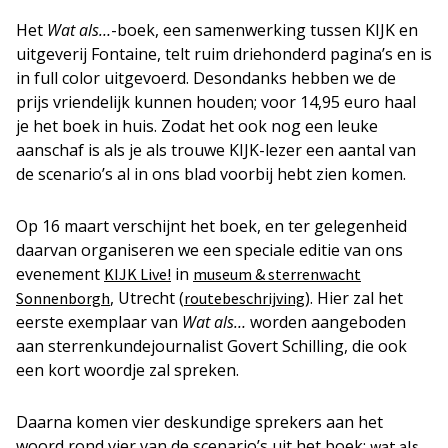
Het
Wat als…
-boek, een samenwerking tussen KIJK en
uitgeverij Fontaine, telt ruim driehonderd pagina’s en is
in full color uitgevoerd. Desondanks hebben we de
prijs vriendelijk kunnen houden; voor 14,95 euro haal
je het boek in huis. Zodat het ook nog een leuke
aanschaf is als je als trouwe KIJK-lezer een aantal van
de scenario’s al in ons blad voorbij hebt zien komen.
Op 16 maart verschijnt het boek, en ter gelegenheid
daarvan organiseren we een speciale editie van ons
evenement
in
KIJK Live!
museum & sterrenwacht
, Utrecht (
). Hier zal het
Sonnenborgh
routebeschrijving
eerste exemplaar van
Wat als…
worden aangeboden
aan sterrenkundejournalist Govert Schilling, die ook
een kort woordje zal spreken.
Daarna komen vier deskundige sprekers aan het
woord rond vier van de scenario’s uit het boek:
wat als