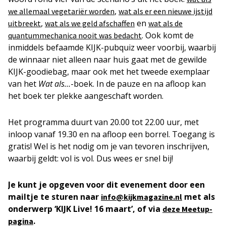
,
we allemaal vegetariër worden
wat als er een nieuwe ijstijd
,
en
uitbreekt
wat als we geld afschaffen
wat als de
. Ook komt de
quantummechanica nooit was bedacht
inmiddels befaamde KIJK-pubquiz weer voorbij, waarbij
de winnaar niet alleen naar huis gaat met de gewilde
KIJK-goodiebag, maar ook met het tweede exemplaar
van het
Wat als…
-boek. In de pauze en na afloop kan
het boek ter plekke aangeschaft worden.
Het programma duurt van 20.00 tot 22.00 uur, met
inloop vanaf 19.30 en na afloop een borrel. Toegang is
gratis! Wel is het nodig om je van tevoren inschrijven,
waarbij geldt: vol is vol. Dus wees er snel bij!
Je kunt je opgeven voor dit evenement door een
mailtje te sturen naar
met als
info@kijkmagazine.nl
onderwerp ‘KIJK Live! 16 maart’, of via
deze Meetup-
.
pagina