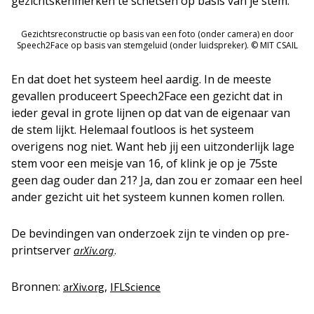
gezichtskenmerken te schetsen op basis van je stem.
Gezichtsreconstructie op basis van een foto (onder camera) en door
Speech2Face op basis van stemgeluid (onder luidspreker). © MIT CSAIL
En dat doet het systeem heel aardig. In de meeste
gevallen produceert Speech2Face een gezicht dat in
ieder geval in grote lijnen op dat van de eigenaar van
de stem lijkt. Helemaal foutloos is het systeem
overigens nog niet. Want heb jij een uitzonderlijk lage
stem voor een meisje van 16, of klink je op je 75ste
geen dag ouder dan 21? Ja, dan zou er zomaar een heel
ander gezicht uit het systeem kunnen komen rollen.
De bevindingen van onderzoek zijn te vinden op pre-
printserver
.
arXiv.org
Bronnen:
,
arXiv.org
IFLScience