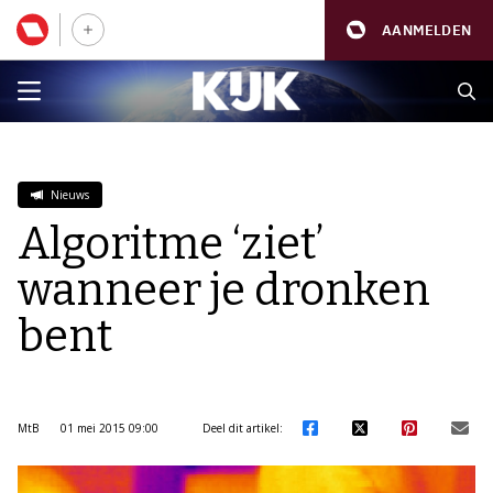
AANMELDEN
Nieuws
Algoritme ‘ziet’
wanneer je dronken
bent
MtB
01 mei 2015 09:00
Deel dit artikel: