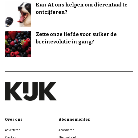
Kan AI ons helpen om dierentaal te
ontcijferen?
Zette onze liefde voor suiker de
breinevolutie in gang?
Over ons
Abonnementen
Adverteren
Abonneren
Colofon
Nieuwsbrief