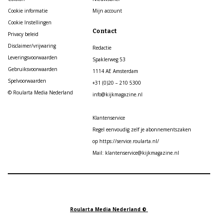
Cookie informatie
Mijn account
Cookie Instellingen
Contact
Privacy beleid
Disclaimer/vrijwaring
Redactie
Leveringsvoorwaarden
Spaklerweg 53
Gebruiksvoorwaarden
1114 AE Amsterdam
Spelvoorwaarden
+31 (0)20 – 210 5300
© Roularta Media Nederland
info@kijkmagazine.nl
Klantenservice
Regel eenvoudig zelf je abonnementszaken
op https://service.roularta.nl/
Mail: klantenservice@kijkmagazine.nl
Roularta Media Nederland ©