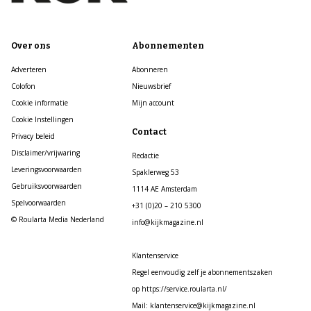
Over ons
Abonnementen
Adverteren
Abonneren
Colofon
Nieuwsbrief
Cookie informatie
Mijn account
Cookie Instellingen
Contact
Privacy beleid
Disclaimer/vrijwaring
Redactie
Leveringsvoorwaarden
Spaklerweg 53
Gebruiksvoorwaarden
1114 AE Amsterdam
Spelvoorwaarden
+31 (0)20 – 210 5300
© Roularta Media Nederland
info@kijkmagazine.nl
Klantenservice
Regel eenvoudig zelf je abonnementszaken
op https://service.roularta.nl/
Mail: klantenservice@kijkmagazine.nl