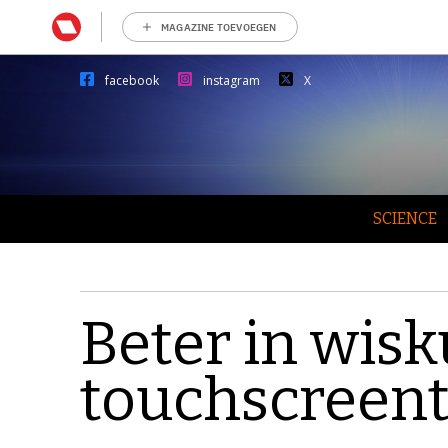
MAGAZINE TOEVOEGEN
facebook
instagram
X
SCIENCE
Beter in wis
touchscreent