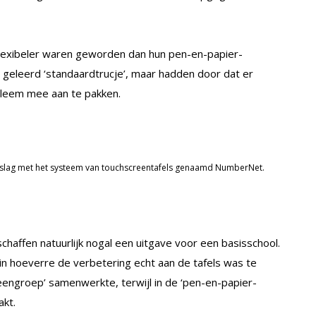
flexibeler waren geworden dan hun pen-en-papier-
 geleerd ‘standaardtrucje’, maar hadden door dat er
bleem mee aan te pakken.
de slag met het systeem van touchscreentafels genaamd NumberNet.
schaffen natuurlijk nogal een uitgave voor een basisschool.
n in hoeverre de verbetering echt aan de tafels was te
reengroep’ samenwerkte, terwijl in de ‘pen-en-papier-
kt.