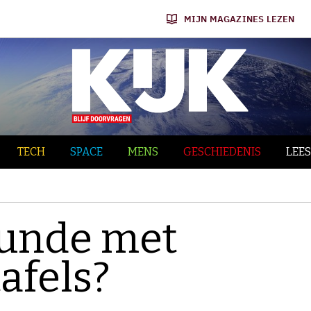
MIJN MAGAZINES LEZEN
TECH
SPACE
MENS
GESCHIEDENIS
LEES
kunde met
afels?