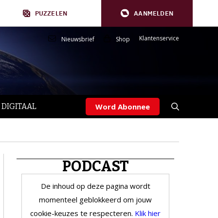
PUZZELEN
AANMELDEN
Klantenservice
Nieuwsbrief
Shop
 DIGITAAL
Word Abonnee
PODCAST
De inhoud op deze pagina wordt
momenteel geblokkeerd om jouw
cookie-keuzes te respecteren.
Klik hier