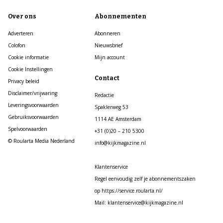
Over ons
Abonnementen
Adverteren
Abonneren
Colofon
Nieuwsbrief
Cookie informatie
Mijn account
Cookie Instellingen
Contact
Privacy beleid
Disclaimer/vrijwaring
Redactie
Leveringsvoorwaarden
Spaklerweg 53
Gebruiksvoorwaarden
1114 AE Amsterdam
Spelvoorwaarden
+31 (0)20 – 210 5300
© Roularta Media Nederland
info@kijkmagazine.nl
Klantenservice
Regel eenvoudig zelf je abonnementszaken
op https://service.roularta.nl/
Mail: klantenservice@kijkmagazine.nl