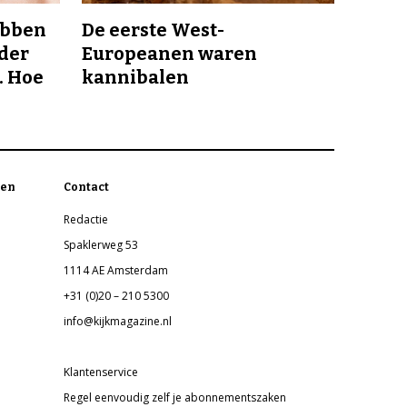
ebben
De eerste West-
nder
Europeanen waren
. Hoe
kannibalen
en
Contact
Redactie
Spaklerweg 53
1114 AE Amsterdam
+31 (0)20 – 210 5300
info@kijkmagazine.nl
Klantenservice
Regel eenvoudig zelf je abonnementszaken