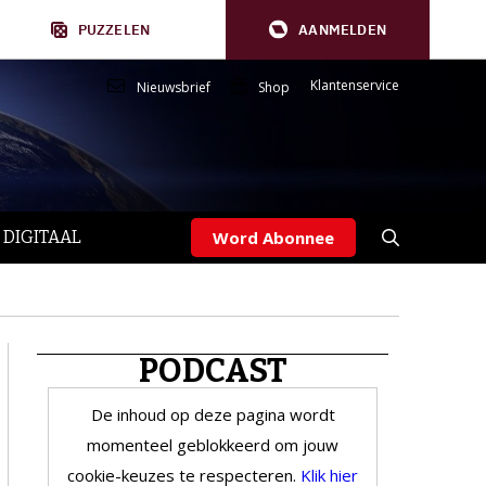
PUZZELEN
AANMELDEN
Klantenservice
Nieuwsbrief
Shop
 DIGITAAL
Word Abonnee
PODCAST
De inhoud op deze pagina wordt
momenteel geblokkeerd om jouw
cookie-keuzes te respecteren.
Klik hier