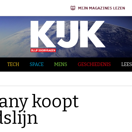
MIJN MAGAZINES LEZEN
TECH
SPACE
MENS
GESCHIEDENIS
LEES
any koopt
slijn