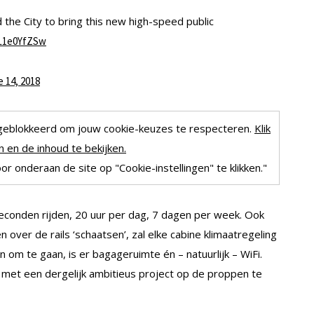
 the City to bring this new high-speed public
cL1e0YfZSw
 14, 2018
geblokkeerd om jouw cookie-keuzes te respecteren.
Klik
 en de inhoud te bekijken.
r onderaan de site op "Cookie-instellingen" te klikken."
econden rijden, 20 uur per dag, 7 dagen per week. Ook
n over de rails ‘schaatsen’, zal elke cabine klimaatregeling
m te gaan, is er bagageruimte én – natuurlijk – WiFi.
 met een dergelijk ambitieus project op de proppen te