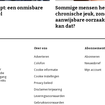
ipt: een onmisbare
Sommige mensen h
el
chronische jeuk, zo
aanwijsbare oorzaak
kan dat?
Over ons
Abonnement
Adverteren
Abonneren
Colofon
Nieuwsbrief
r
Cookie informatie
Mijn account
 die
Cookie Instellingen
pgang
 niks
Privacy beleid
Disclaimer/vrijwaring
Leveringsvoorwaarden
Gebruiksvoorwaarden