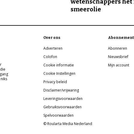
wetenschappers het 
smeerolie
Over ons
Abonnement
Adverteren
Abonneren
Colofon
Nieuwsbrief
r
Cookie informatie
Mijn account
 die
Cookie Instellingen
pgang
 niks
Privacy beleid
Disclaimer/vrijwaring
Leveringsvoorwaarden
Gebruiksvoorwaarden
Spelvoorwaarden
© Roularta Media Nederland