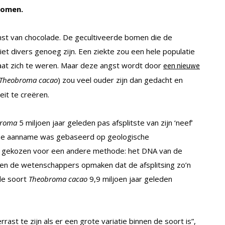
komen.
mst van chocolade. De gecultiveerde bomen die de
et divers genoeg zijn. Een ziekte zou een hele populatie
taat zich te weren. Maar deze angst wordt door
een nieuwe
Theobroma cacao
) zou veel ouder zijn dan gedacht en
it te creëren.
broma
5 miljoen jaar geleden pas afsplitste van zijn ‘neef’
eze aanname was gebaseerd op geologische
d gekozen voor een andere methode: het DNA van de
den de wetenschappers opmaken dat de afsplitsing zo’n
 de soort
Theobroma cacao
9,9 miljoen jaar geleden
rrast te zijn als er een grote variatie binnen de soort is”,