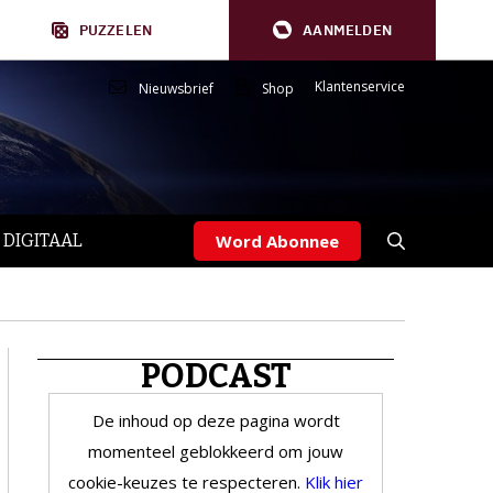
PUZZELEN
AANMELDEN
Klantenservice
Nieuwsbrief
Shop
 DIGITAAL
Word Abonnee
PODCAST
De inhoud op deze pagina wordt
momenteel geblokkeerd om jouw
cookie-keuzes te respecteren.
Klik hier