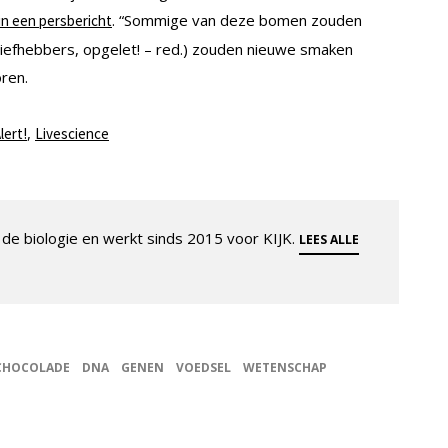
. “Sommige van deze bomen zouden
in een persbericht
liefhebbers, opgelet! – red.) zouden nieuwe smaken
oren.
,
lert!
Livescience
de biologie en werkt sinds 2015 voor KIJK.
LEES ALLE
CHOCOLADE
DNA
GENEN
VOEDSEL
WETENSCHAP