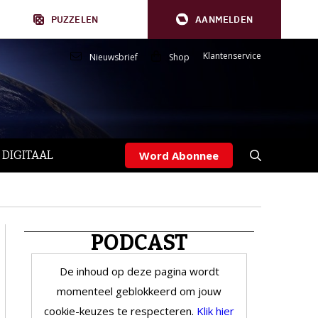
PUZZELEN
AANMELDEN
Klantenservice
Nieuwsbrief
Shop
 DIGITAAL
Word Abonnee
PODCAST
De inhoud op deze pagina wordt
momenteel geblokkeerd om jouw
cookie-keuzes te respecteren.
Klik hier