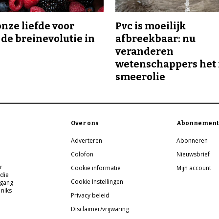
onze liefde voor
Pvc is moeilijk
 de breinevolutie in
afbreekbaar: nu
veranderen
wetenschappers het 
smeerolie
Over ons
Abonnement
Adverteren
Abonneren
Colofon
Nieuwsbrief
r
Cookie informatie
Mijn account
 die
Cookie Instellingen
pgang
 niks
Privacy beleid
Disclaimer/vrijwaring