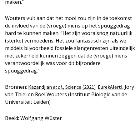
maken.”
Wouters vult aan dat het mooi zou zijn in de toekomst
de invloed van de (vroege) mens op het spuuggedrag
hard te kunnen maken. “Het zijn vooralsnog natuurlijk
(sterke) vermoedens. Het zou fantastisch zijn als we
middels bijvoorbeeld fossiele slangenresten uiteindelijk
met zekerheid kunnen zeggen dat de (vroege) mens
verantwoordelijk was voor dit bijzondere
spuuggedrag.”
Bronnen:
;
, Jory
Kazandjian
et al.
, Science (2021)
EurekAlert!
van Thiel en Roel Wouters (Instituut Biologie van de
Universiteit Leiden)
Beeld: Wolfgang Wüster