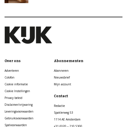
Over ons
Abonnementen
Adverteren
Abonneren
Colofon
Nieuwsbrief
Cookie informatie
Mijn account
Cookie Instellingen
Contact
Privacy beleid
Disclaimer/vrijwaring
Redactie
Leveringsvoorwaarden
Spaklerweg 53
Gebruiksvoorwaarden
1114 AE Amsterdam
Spelvoorwaarden
+31 (0)20 – 210 5300