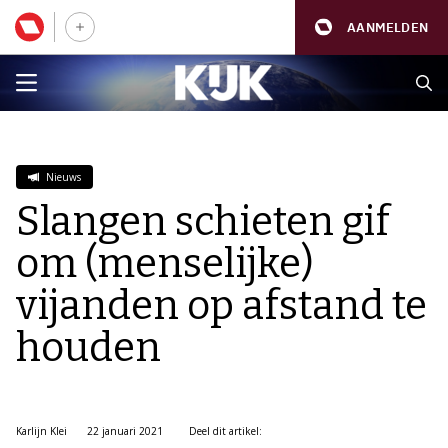
AANMELDEN
Nieuws
Slangen schieten gif
om (menselijke)
vijanden op afstand te
houden
Karlijn Klei
22 januari 2021
Deel dit artikel: