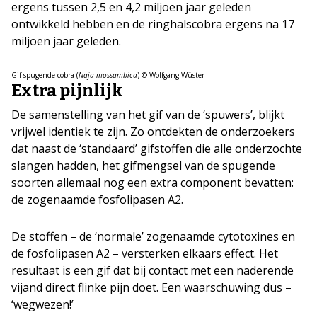
ergens tussen 2,5 en 4,2 miljoen jaar geleden
ontwikkeld hebben en de ringhalscobra ergens na 17
miljoen jaar geleden.
Gif spugende cobra (
Naja mossambica
) © Wolfgang Wüster
Extra pijnlijk
De samenstelling van het gif van de ‘spuwers’, blijkt
vrijwel identiek te zijn. Zo ontdekten de onderzoekers
dat naast de ‘standaard’ gifstoffen die alle onderzochte
slangen hadden, het gifmengsel van de spugende
soorten allemaal nog een extra component bevatten:
de zogenaamde fosfolipasen A2.
De stoffen – de ‘normale’ zogenaamde cytotoxines en
de fosfolipasen A2 – versterken elkaars effect. Het
resultaat is een gif dat bij contact met een naderende
vijand direct flinke pijn doet. Een waarschuwing dus –
‘wegwezen!’