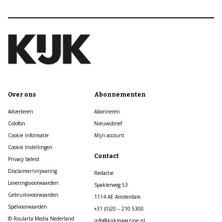
Over ons
Abonnementen
Adverteren
Abonneren
Colofon
Nieuwsbrief
Cookie informatie
Mijn account
Cookie Instellingen
Contact
Privacy beleid
Disclaimer/vrijwaring
Redactie
Leveringsvoorwaarden
Spaklerweg 53
Gebruiksvoorwaarden
1114 AE Amsterdam
Spelvoorwaarden
+31 (0)20 – 210 5300
© Roularta Media Nederland
info@kijkmagazine.nl