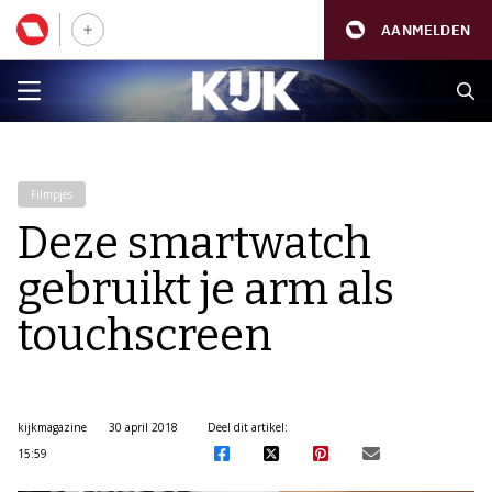
AANMELDEN
Filmpjes
Deze smartwatch
gebruikt je arm als
touchscreen
kijkmagazine
30 april 2018
Deel dit artikel:
15:59