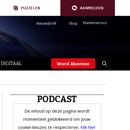
PUZZELEN
AANMELDEN
Klantenservice
Nieuwsbrief
Shop
 DIGITAAL
Word Abonnee
PODCAST
De inhoud op deze pagina wordt
momenteel geblokkeerd om jouw
cookie-keuzes te respecteren.
Klik hier