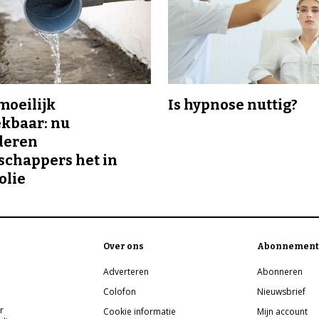
 moeilijk
Is hypnose nuttig?
kbaar: nu
deren
chappers het in
olie
Over ons
Abonnement
Adverteren
Abonneren
Colofon
Nieuwsbrief
r
Cookie informatie
Mijn account