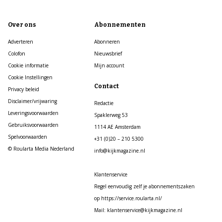
Over ons
Abonnementen
Adverteren
Abonneren
Colofon
Nieuwsbrief
Cookie informatie
Mijn account
Cookie Instellingen
Contact
Privacy beleid
Disclaimer/vrijwaring
Redactie
Leveringsvoorwaarden
Spaklerweg 53
Gebruiksvoorwaarden
1114 AE Amsterdam
Spelvoorwaarden
+31 (0)20 – 210 5300
© Roularta Media Nederland
info@kijkmagazine.nl
Klantenservice
Regel eenvoudig zelf je abonnementszaken
op https://service.roularta.nl/
Mail: klantenservice@kijkmagazine.nl