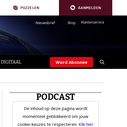
PUZZELEN
AANMELDEN
Klantenservice
Nieuwsbrief
Shop
 DIGITAAL
Word Abonnee
PODCAST
De inhoud op deze pagina wordt
momenteel geblokkeerd om jouw
cookie-keuzes te respecteren.
Klik hier