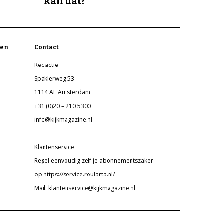
kan dat?
en
Contact
Redactie
Spaklerweg 53
1114 AE Amsterdam
+31 (0)20 – 210 5300
info@kijkmagazine.nl
Klantenservice
Regel eenvoudig zelf je abonnementszaken
op https://service.roularta.nl/
Mail: klantenservice@kijkmagazine.nl