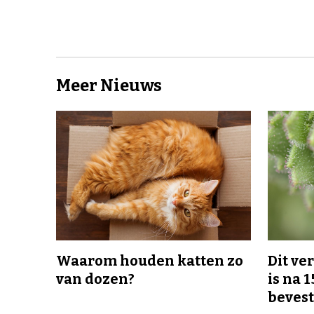
Meer Nieuws
Waarom houden katten zo
Dit v
van dozen?
is na 1
bevest