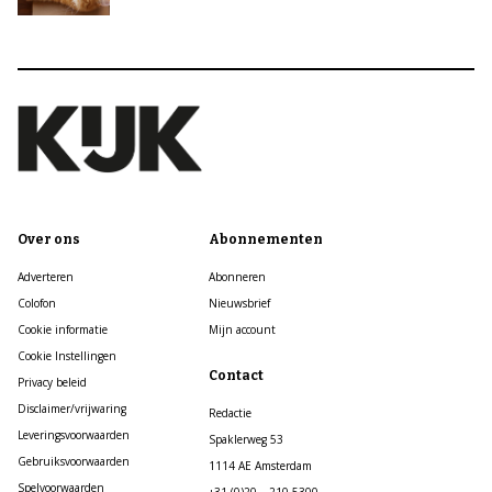
Over ons
Abonnementen
Adverteren
Abonneren
Colofon
Nieuwsbrief
Cookie informatie
Mijn account
Cookie Instellingen
Contact
Privacy beleid
Disclaimer/vrijwaring
Redactie
Leveringsvoorwaarden
Spaklerweg 53
Gebruiksvoorwaarden
1114 AE Amsterdam
Spelvoorwaarden
+31 (0)20 – 210 5300