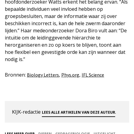
hoofdonderzoeker Watts erkent het belang ervan. “Als
bepaalde individuen veel invloed hebben op
groepsbesluiten, maar de informatie waar zij over
beschikken incorrect is, kan de hele zwerm daaronder
lijden.” Haar medeonderzoeker Dora Biro vult aan: “De
intuïtie om de leidinggevende hiërarchie te
herorganiseren en zo op koers te blijven, toont aan
hoe flexibel een gevestigde orde kan zijn wanneer dat
nodig is.”
Bronnen:
,
,
Biology Letters
Phys.org
IFL Science
KIJK-redactie
.
LEES ALLE ARTIKELEN VAN DEZE AUTEUR
LEES MEER OVER
DIEREN
GEDRAGSBIOLOGIE
UITGELICHT