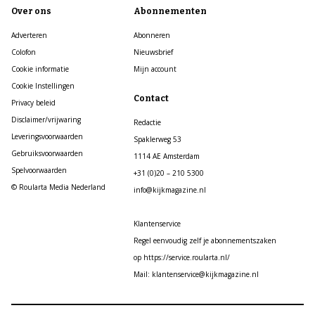
Over ons
Abonnementen
Adverteren
Abonneren
Colofon
Nieuwsbrief
Cookie informatie
Mijn account
Cookie Instellingen
Contact
Privacy beleid
Disclaimer/vrijwaring
Redactie
Leveringsvoorwaarden
Spaklerweg 53
Gebruiksvoorwaarden
1114 AE Amsterdam
Spelvoorwaarden
+31 (0)20 – 210 5300
© Roularta Media Nederland
info@kijkmagazine.nl
Klantenservice
Regel eenvoudig zelf je abonnementszaken
op https://service.roularta.nl/
Mail: klantenservice@kijkmagazine.nl