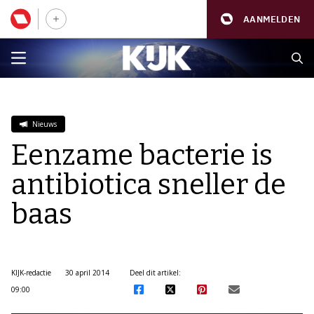
AANMELDEN
Nieuws
Eenzame bacterie is
antibiotica sneller de
baas
KIJK-redactie
30 april 2014
Deel dit artikel:
09:00