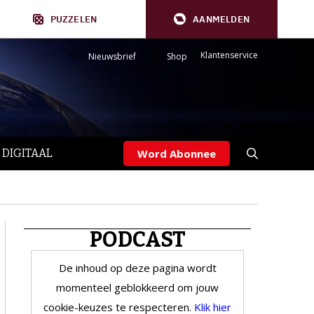
PUZZELEN
AANMELDEN
Klantenservice
Nieuwsbrief
Shop
 DIGITAAL
Word Abonnee
PODCAST
De inhoud op deze pagina wordt
momenteel geblokkeerd om jouw
cookie-keuzes te respecteren.
Klik hier