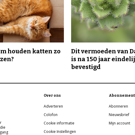
m houden katten zo
Dit vermoeden van 
ozen?
is na 150 jaar eindeli
bevestigd
Over ons
Abonnement
Adverteren
Abonneren
Colofon
Nieuwsbrief
r
Cookie informatie
Mijn account
 die
Cookie Instellingen
pgang