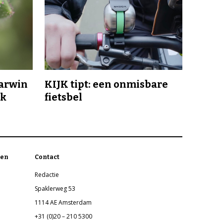
Darwin
KIJK tipt: een onmisbare
jk
fietsbel
en
Contact
Redactie
Spaklerweg 53
1114 AE Amsterdam
+31 (0)20 – 210 5300