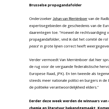
Brusselse propagandafolder
Onderzoeker
van de Radbo
Johan van Merriënboer
expertisegebieden de geschiedenis van de Euro
daarentegen toe. “Hoewel de rechtvaardiging v
propagandafolder, vind ik dat het comité de rol
peace
‘ in grote lijnen correct heeft weergegeve
Verder vermoedt Van Merriënboer dat hier sprak
de rug voor de vergaande federalistische her
Europese Raad, JPK). En ten tweede als tegenwi
steeds meer nationale politici en burgers in de 
de politieke verantwoordelijkheid elders.”
Eerder deze week werden de winnaars van 
en
bekendgemaakt. Komend
chemie
literatuur