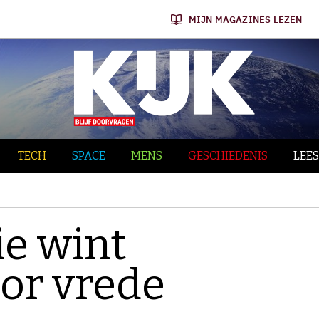
MIJN MAGAZINES LEZEN
TECH
SPACE
MENS
GESCHIEDENIS
LEES
e wint
oor vrede