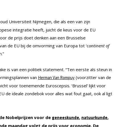
ud Universiteit Nijmegen, die als een van zijn
pese integratie heeft, juicht de keus voor de EU
oor de prijs doet denken aan een Brusselse
 van de EU bij de omvorming van Europa tot ‘c
ontinent of
n.”
e is van een politiek statement. “Ten eerste als steun in
vormingsplannen van
(voorzitter van de
Herman Van Rompuy
cht voor toenemende Euroscepsis. ‘Brussel’ lijkt voor
EU de ideale zondebok voor alles wat fout gaat, ook al ligt
de Nobelprijzen voor de
,
,
geneeskunde
natuurkunde
e maandag volgt de prijs voor economie. De