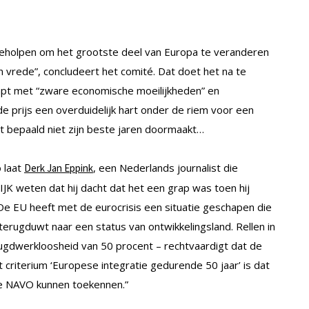
 geholpen om het grootste deel van Europa te veranderen
in vrede”, concludeert het comité. Dat doet het na te
t met “zware economische moeilijkheden” en
 de prijs een overduidelijk hart onder de riem voor een
t bepaald niet zijn beste jaren doormaakt…
o laat
, een Nederlands journalist die
Derk Jan Eppink
JK weten dat hij dacht dat het een grap was toen hij
 “De EU heeft met de eurocrisis een situatie geschapen die
terugduwt naar een status van ontwikkelingsland. Rellen in
ugdwerkloosheid van 50 procent – rechtvaardigt dat de
t criterium ‘Europese integratie gedurende 50 jaar’ is dat
de NAVO kunnen toekennen.”