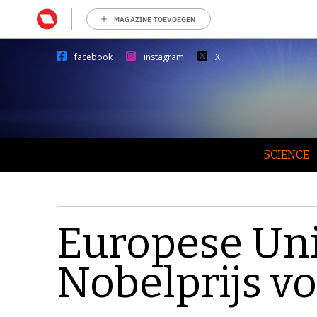
MAGAZINE TOEVOEGEN
facebook
instagram
X
SCIENCE
Europese Uni
Nobelprijs v