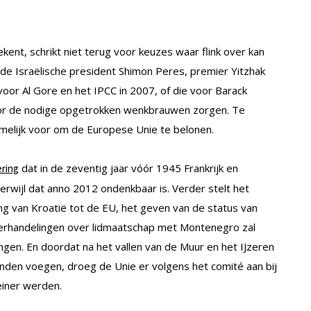
ent, schrikt niet terug voor keuzes waar flink over kan
de Israëlische president Shimon Peres, premier Yitzhak
voor Al Gore en het IPCC in 2007, of die voor Barack
voor de nodige opgetrokken wenkbrauwen zorgen. Te
amelijk voor om de Europese Unie te belonen.
dat in de zeventig jaar vóór 1945 Frankrijk en
ering
terwijl dat anno 2012 ondenkbaar is. Verder stelt het
 van Kroatië tot de EU, het geven van de status van
derhandelingen over lidmaatschap met Montenegro zal
engen. En doordat na het vallen van de Muur en het IJzeren
nden voegen, droeg de Unie er volgens het comité aan bij
einer werden.