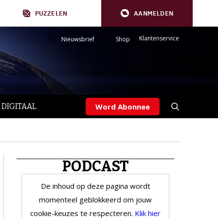
PUZZELEN
AANMELDEN
Klantenservice
Nieuwsbrief
Shop
 DIGITAAL
Word Abonnee
PODCAST
De inhoud op deze pagina wordt
momenteel geblokkeerd om jouw
cookie-keuzes te respecteren.
Klik hier