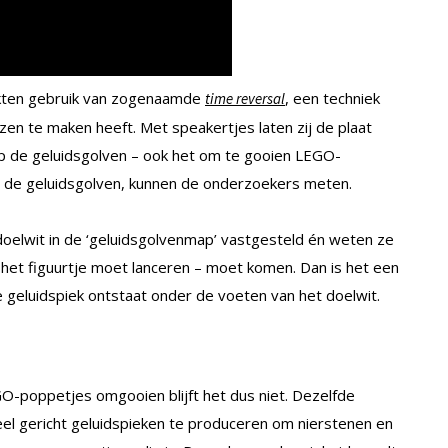
kten gebruik van zogenaamde
, een techniek
time reversal
zen te maken heeft. Met speakertjes laten zij de plaat
 op de geluidsgolven – ook het om te gooien LEGO-
an de geluidsgolven, kunnen de onderzoekers meten.
oelwit in de ‘geluidsgolvenmap’ vastgesteld én weten ze
 het figuurtje moet lanceren – moet komen. Dan is het een
e geluidspiek ontstaat onder de voeten van het doelwit.
EGO-poppetjes omgooien blijft het dus niet. Dezelfde
eel gericht geluidspieken te produceren om nierstenen en