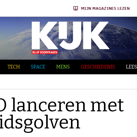
MIJN MAGAZINES LEZEN
TECH
SPACE
MENS
GESCHIEDENIS
LEES
O lanceren met
uidsgolven