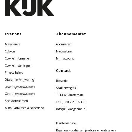
Over ons
Abonnementen
Adverteren
Abonneren
Colofon
Nieuwsbrief
Cookie informatie
Mijn account
Cookie Instellingen
Contact
Privacy beleid
Disclaimer/vrijwaring
Redactie
Leveringsvoorwaarden
Spaklerweg 53
Gebruiksvoorwaarden
1114 AE Amsterdam
Spelvoorwaarden
+31 (0)20 – 210 5300
© Roularta Media Nederland
info@kijkmagazine.nl
Klantenservice
Regel eenvoudig zelf je abonnementszaken