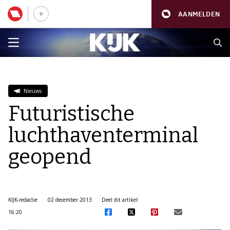
AANMELDEN
Nieuws
Futuristische
luchthaventerminal
geopend
KIJK-redactie
02 december 2013
Deel dit artikel:
16:20