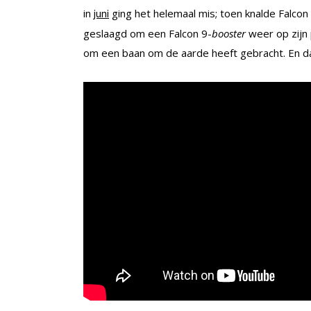
in
ging het helemaal mis; toen knalde Falcon 9
juni
geslaagd om een Falcon 9-
booster
weer op zijn 
om een baan om de aarde heeft gebracht. En dat