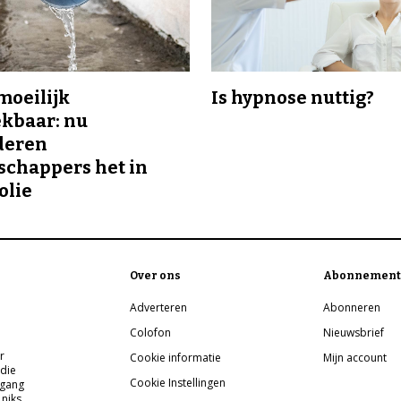
 moeilijk
Is hypnose nuttig?
kbaar: nu
deren
chappers het in
olie
Over ons
Abonnement
Adverteren
Abonneren
Colofon
Nieuwsbrief
r
Cookie informatie
Mijn account
 die
Cookie Instellingen
pgang
 niks