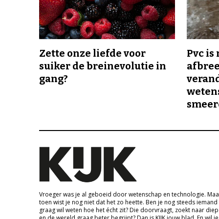
Zette onze liefde voor
Pvc is
suiker de breinevolutie in
afbree
gang?
veran
wetens
smeer
Vroeger was je al geboeid door wetenschap en technologie. Maa
toen wist je nog niet dat het zo heette. Ben je nog steeds iemand
graag wil weten hoe het écht zit? Die doorvraagt, zoekt naar die
en de wereld graag beter begrijpt? Dan is KIJK jouw blad. En wil je