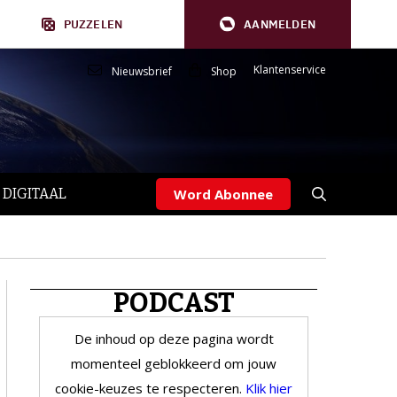
PUZZELEN
AANMELDEN
Klantenservice
Nieuwsbrief
Shop
 DIGITAAL
Word Abonnee
PODCAST
De inhoud op deze pagina wordt
momenteel geblokkeerd om jouw
cookie-keuzes te respecteren.
Klik hier