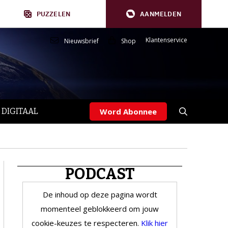
PUZZELEN
AANMELDEN
Klantenservice
Nieuwsbrief
Shop
 DIGITAAL
Word Abonnee
PODCAST
De inhoud op deze pagina wordt
momenteel geblokkeerd om jouw
cookie-keuzes te respecteren.
Klik hier