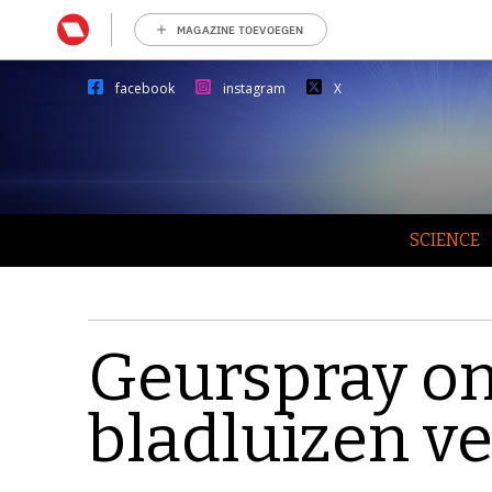
MAGAZINE TOEVOEGEN
facebook
instagram
X
SCIENCE
Geurspray on
bladluizen ve