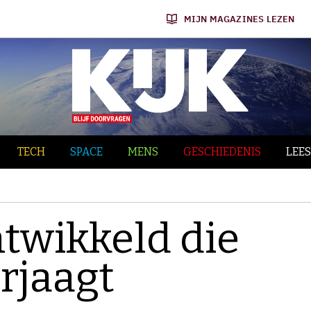
MIJN MAGAZINES LEZEN
TECH
SPACE
MENS
GESCHIEDENIS
LEES
twikkeld die
rjaagt