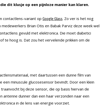
ie dit klusje op een pijnloze manier kan klaren.
en contactlens-variant op
. Zo ver is het nog
Google Glass
 medewerkers Brian Otis en Babak Parviz deze week wel
ntactlens gevuld met elektronica. Die moet diabetici
 of te hoog is. Dat zou het vervelende prikken om de
tactlensmateriaal, met daartussen een dunne film van
re een minuscule glucosesensor bevindt. Door een klein
 traanvocht bij deze sensor, die op basis hiervan de
en antenne dunner dan een haar verzonden naar een
ktronica in de lens van energie voorziet.