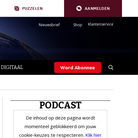
PUZZELEN
AANMELDEN
Klantenservice
Nieuwsbrief
Shop
 DIGITAAL
Word Abonnee
PODCAST
De inhoud op deze pagina wordt
momenteel geblokkeerd om jouw
cookie-keuzes te respecteren.
Klik hier