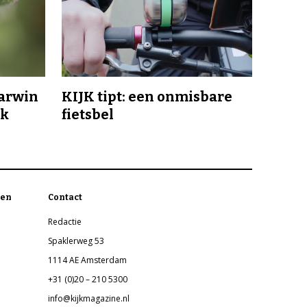
Darwin
KIJK tipt: een onmisbare
jk
fietsbel
en
Contact
Redactie
Spaklerweg 53
1114 AE Amsterdam
+31 (0)20 – 210 5300
info@kijkmagazine.nl