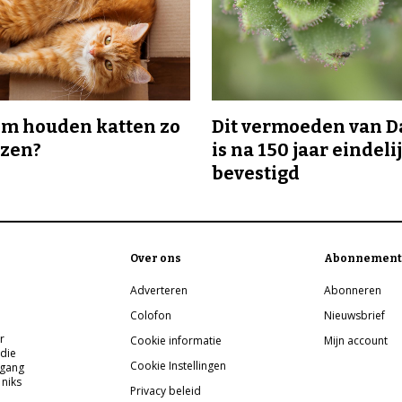
m houden katten zo
Dit vermoeden van 
ozen?
is na 150 jaar eindeli
bevestigd
Over ons
Abonnement
Adverteren
Abonneren
Colofon
Nieuwsbrief
r
Cookie informatie
Mijn account
 die
Cookie Instellingen
pgang
 niks
Privacy beleid