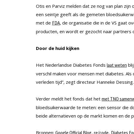
Otis en Parviz melden dat ze nog van plan zijn 
een seintje geeft als de gemeten bloedsuikerwaa
met de
, de organisatie die in de VS gaat o
FDA
producten, en wordt er gezocht naar partners 
Door de huid kijken
Het Nederlandse Diabetes Fonds
bli
laat weten
verschil maken voor mensen met diabetes. Als d
verleden tijd”, zegt directeur Hanneke Dessing.
Verder meldt het fonds dat het
met TNO samenw
bloedsuikerwaarde te meten: een sensor die door
beide alternatieven op de markt komen en de pa
Bronnen:
,
,
Google Official Blog
re/code
Diabetes F