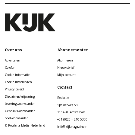
Over ons
Abonnementen
Adverteren
Abonneren
Colofon
Nieuwsbrief
Cookie informatie
Mijn account
Cookie Instellingen
Contact
Privacy beleid
Disclaimer/vrijwaring
Redactie
Leveringsvoorwaarden
Spaklerweg 53
Gebruiksvoorwaarden
1114 AE Amsterdam
Spelvoorwaarden
+31 (0)20 – 210 5300
© Roularta Media Nederland
info@kijkmagazine.nl