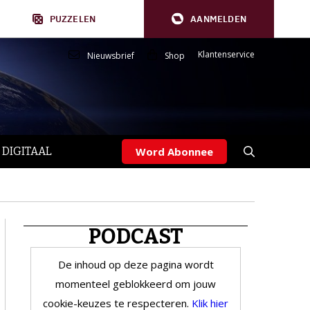
PUZZELEN
AANMELDEN
Klantenservice
Nieuwsbrief
Shop
 DIGITAAL
Word Abonnee
PODCAST
De inhoud op deze pagina wordt
momenteel geblokkeerd om jouw
cookie-keuzes te respecteren.
Klik hier