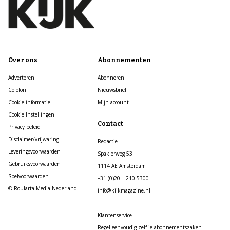
Over ons
Abonnementen
Adverteren
Abonneren
Colofon
Nieuwsbrief
Cookie informatie
Mijn account
Cookie Instellingen
Contact
Privacy beleid
Disclaimer/vrijwaring
Redactie
Leveringsvoorwaarden
Spaklerweg 53
Gebruiksvoorwaarden
1114 AE Amsterdam
Spelvoorwaarden
+31 (0)20 – 210 5300
© Roularta Media Nederland
info@kijkmagazine.nl
Klantenservice
Regel eenvoudig zelf je abonnementszaken