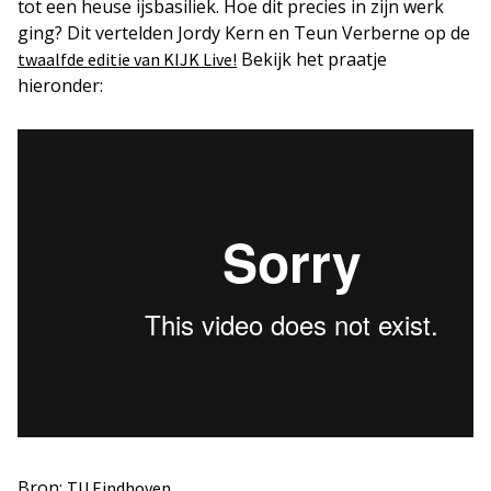
tot een heuse ijsbasiliek. Hoe dit precies in zijn werk
ging? Dit vertelden Jordy Kern en Teun Verberne op de
Bekijk het praatje
twaalfde editie van KIJK Live!
hieronder:
Bron:
TU Eindhoven