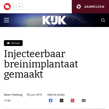
AANMELDEN
Nieuws
Injecteerbaar
breinimplantaat
gemaakt
Naomi Vreeburg
09 juni 2015
Deel dit artikel:
11:00