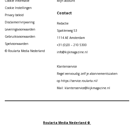
Cookie informatie
Mijn account
Cookie Instellingen
Contact
Privacy beleid
Disclaimer/vrijwaring
Redactie
Leveringsvoorwaarden
Spaklerweg 53
Gebruiksvoorwaarden
1114 AE Amsterdam
Spelvoorwaarden
+31 (0)20 – 210 5300
© Roularta Media Nederland
info@kijkmagazine.nl
Klantenservice
Regel eenvoudig zelf je abonnementszaken
op https://service.roularta.nl/
Mail: klantenservice@kijkmagazine.nl
Roularta Media Nederland ©