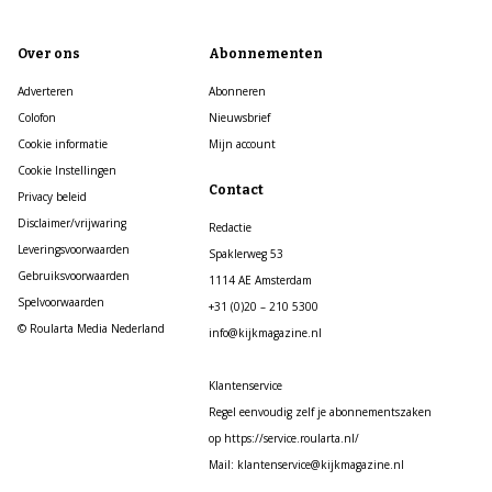
Over ons
Abonnementen
Adverteren
Abonneren
Colofon
Nieuwsbrief
Cookie informatie
Mijn account
Cookie Instellingen
Contact
Privacy beleid
Disclaimer/vrijwaring
Redactie
Leveringsvoorwaarden
Spaklerweg 53
Gebruiksvoorwaarden
1114 AE Amsterdam
Spelvoorwaarden
+31 (0)20 – 210 5300
© Roularta Media Nederland
info@kijkmagazine.nl
Klantenservice
Regel eenvoudig zelf je abonnementszaken
op https://service.roularta.nl/
Mail: klantenservice@kijkmagazine.nl