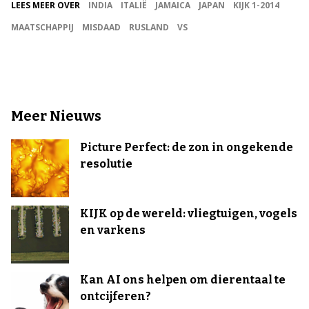
LEES MEER OVER
INDIA
ITALIË
JAMAICA
JAPAN
KIJK 1-2014
MAATSCHAPPIJ
MISDAAD
RUSLAND
VS
Meer Nieuws
Picture Perfect: de zon in ongekende
resolutie
KIJK op de wereld: vliegtuigen, vogels
en varkens
Kan AI ons helpen om dierentaal te
ontcijferen?