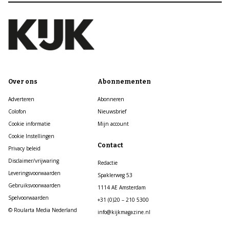
Over ons
Abonnementen
Adverteren
Abonneren
Colofon
Nieuwsbrief
Cookie informatie
Mijn account
Cookie Instellingen
Contact
Privacy beleid
Disclaimer/vrijwaring
Redactie
Leveringsvoorwaarden
Spaklerweg 53
Gebruiksvoorwaarden
1114 AE Amsterdam
Spelvoorwaarden
+31 (0)20 – 210 5300
© Roularta Media Nederland
info@kijkmagazine.nl