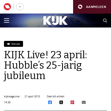
AANMELDEN
Nieuws
KIJK Live! 23 april:
Hubble’s 25-jarig
jubileum
kijkmagazine
21 april 2015
Deel dit artikel:
14:30