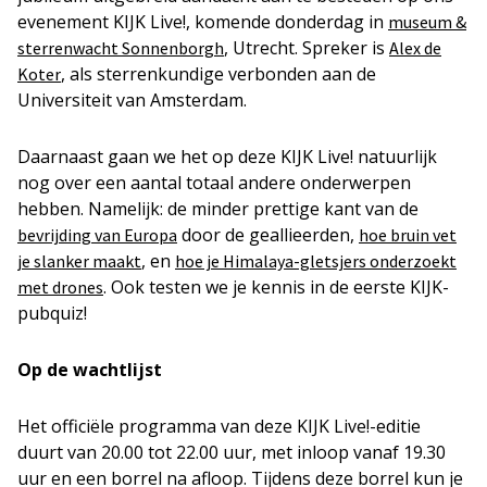
evenement KIJK Live!, komende donderdag in
museum &
, Utrecht. Spreker is
sterrenwacht Sonnenborgh
Alex de
, als sterrenkundige verbonden aan de
Koter
Universiteit van Amsterdam.
Daarnaast gaan we het op deze KIJK Live! natuurlijk
nog over een aantal totaal andere onderwerpen
hebben. Namelijk: de minder prettige kant van de
door de geallieerden,
bevrijding van Europa
hoe bruin vet
, en
je slanker maakt
hoe je Himalaya-gletsjers onderzoekt
. Ook testen we je kennis in de eerste KIJK-
met drones
pubquiz!
Op de wachtlijst
Het officiële programma van deze KIJK Live!-editie
duurt van 20.00 tot 22.00 uur, met inloop vanaf 19.30
uur en een borrel na afloop. Tijdens deze borrel kun je