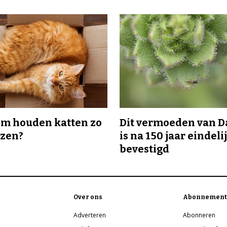
m houden katten zo
Dit vermoeden van 
ozen?
is na 150 jaar eindeli
bevestigd
Over ons
Abonnement
Adverteren
Abonneren