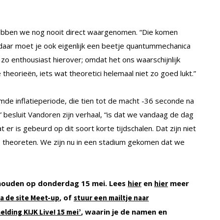
hebben we nog nooit direct waargenomen. “Die komen
en daar moet je ook eigenlijk een beetje quantummechanica
zo enthousiast hierover; omdat het ons waarschijnlijk
heorieën, iets wat theoretici helemaal niet zo goed lukt.”
mde inflatieperiode, die tien tot de macht -36 seconde na
” besluit Vandoren zijn verhaal, “is dat we vandaag de dag
er is gebeurd op dit soort korte tijdschalen. Dat zijn niet
 theoreten. We zijn nu in een stadium gekomen dat we
ehouden op donderdag 15 mei. Lees
en
meer
hier
hier
, of
ia de site Meet-up
stuur een mailtje naar
, waarin je de namen en
lding KIJK Live! 15 mei’