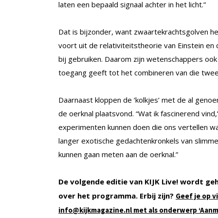
laten een bepaald signaal achter in het licht.”
Dat is bijzonder, want zwaartekrachtsgolven 
voort uit de relativiteitstheorie van Einstein 
bij gebruiken. Daarom zijn wetenschappers ook 
toegang geeft tot het combineren van die twee t
Daarnaast kloppen de ‘kolkjes’ met de al genoe
de oerknal plaatsvond. “Wat ik fascinerend vind,
experimenten kunnen doen die ons vertellen wat 
langer exotische gedachtenkronkels van slimme
kunnen gaan meten aan de oerknal.”
De volgende editie van KIJK Live! wordt g
over het programma. Erbij zijn?
Geef je op v
info@kijkmagazine.nl met als onderwerp ‘Aanme