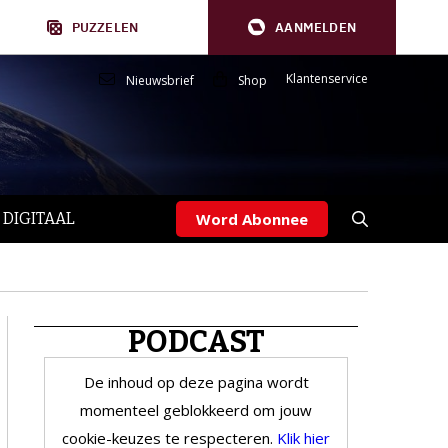
PUZZELEN
AANMELDEN
Klantenservice
Nieuwsbrief
Shop
 DIGITAAL
Word Abonnee
PODCAST
De inhoud op deze pagina wordt
momenteel geblokkeerd om jouw
cookie-keuzes te respecteren.
Klik hier