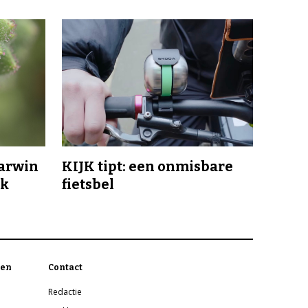
Darwin
KIJK tipt: een onmisbare
jk
fietsbel
en
Contact
Redactie