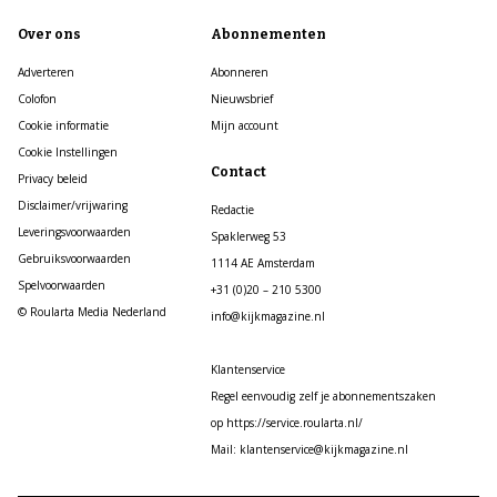
Over ons
Abonnementen
Adverteren
Abonneren
Colofon
Nieuwsbrief
Cookie informatie
Mijn account
Cookie Instellingen
Contact
Privacy beleid
Disclaimer/vrijwaring
Redactie
Leveringsvoorwaarden
Spaklerweg 53
Gebruiksvoorwaarden
1114 AE Amsterdam
Spelvoorwaarden
+31 (0)20 – 210 5300
© Roularta Media Nederland
info@kijkmagazine.nl
Klantenservice
Regel eenvoudig zelf je abonnementszaken
op https://service.roularta.nl/
Mail: klantenservice@kijkmagazine.nl