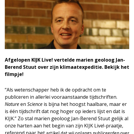
Afgelopen KIJK Live! vertelde marien geoloog Jan-
Berend Stuut over zijn klimaatexpeditie. Bekijk het
filmpje!
“Als wetenschapper heb ik de opdracht om te
publiceren in allerlei vooraanstaande tijdschriften.
Nature
en
Science
is bijna het hoogst haalbare, maar er
is één tijdschrift dat nog hoger op ieders lijst en dat is
KIJK.” Zo stal marien geoloog Jan-Berend Stuut gelijk al
onze harten aan het begin van zijn KIJK Live!-praatje,
referend naar het
artikel dat wij onlangs publiceerden over