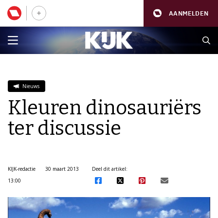
AANMELDEN
Nieuws
Kleuren dinosauriërs
ter discussie
KIJK-redactie
30 maart 2013
Deel dit artikel:
13:00