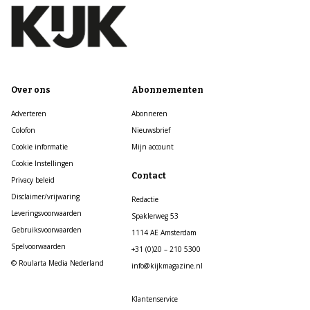
Over ons
Abonnementen
Adverteren
Abonneren
Colofon
Nieuwsbrief
Cookie informatie
Mijn account
Cookie Instellingen
Contact
Privacy beleid
Disclaimer/vrijwaring
Redactie
Leveringsvoorwaarden
Spaklerweg 53
Gebruiksvoorwaarden
1114 AE Amsterdam
Spelvoorwaarden
+31 (0)20 – 210 5300
© Roularta Media Nederland
info@kijkmagazine.nl
Klantenservice