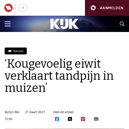
AANMELDEN
Nieuws
‘Kougevoelig eiwit
verklaart tandpijn in
muizen’
Karlijn Klei
27 maart 2021
Deel dit artikel:
15:00