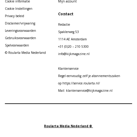
Cookie informatie
Mijn account
Cookie Instellingen
Contact
Privacy beleid
Disclaimer/vrijwaring
Redactie
Leveringsvoorwaarden
Spaklerweg 53
Gebruiksvoorwaarden
1114 AE Amsterdam
Spelvoorwaarden
+31 (0)20 – 210 5300
© Roularta Media Nederland
info@kijkmagazine.nl
Klantenservice
Regel eenvoudig zelf je abonnementszaken
op https://service.roularta.nl/
Mail: klantenservice@kijkmagazine.nl
Roularta Media Nederland ©