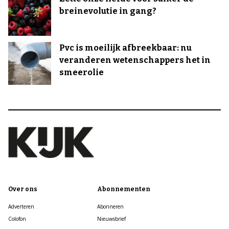
breinevolutie in gang?
Pvc is moeilijk afbreekbaar: nu
veranderen wetenschappers het in
smeerolie
Over ons
Abonnementen
Adverteren
Abonneren
Colofon
Nieuwsbrief