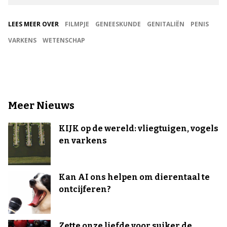
LEES MEER OVER
FILMPJE
GENEESKUNDE
GENITALIËN
PENIS
VARKENS
WETENSCHAP
Meer Nieuws
KIJK op de wereld: vliegtuigen, vogels
en varkens
Kan AI ons helpen om dierentaal te
ontcijferen?
Zette onze liefde voor suiker de