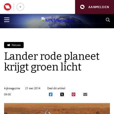
AANMELDEN
Nieuws
Lander rode planeet
krijgt groen licht
kijkmagazine
21 mei 2014
Deel dit artikel:
09:00