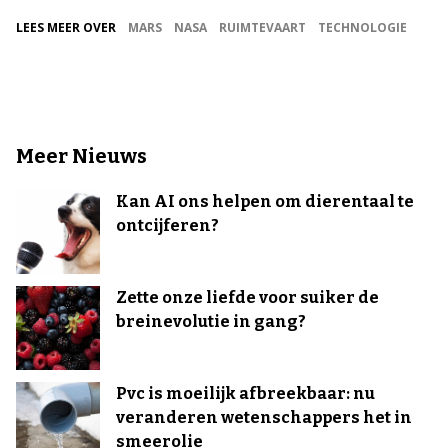
LEES MEER OVER
MARS
NASA
RUIMTEVAART
TECHNOLOGIE
Meer Nieuws
Kan AI ons helpen om dierentaal te
ontcijferen?
Zette onze liefde voor suiker de
breinevolutie in gang?
Pvc is moeilijk afbreekbaar: nu
veranderen wetenschappers het in
smeerolie