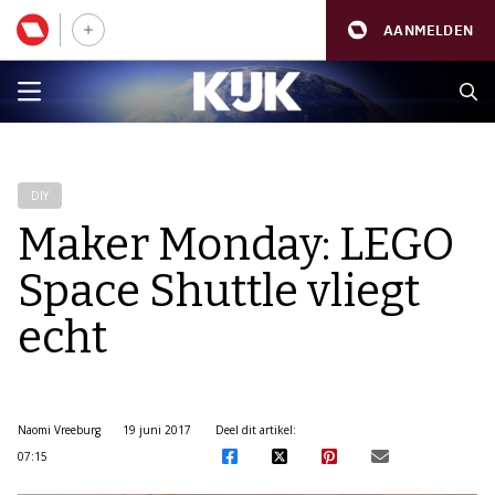
AANMELDEN
DIY
Maker Monday: LEGO
Space Shuttle vliegt
echt
Naomi Vreeburg
19 juni 2017
Deel dit artikel:
07:15