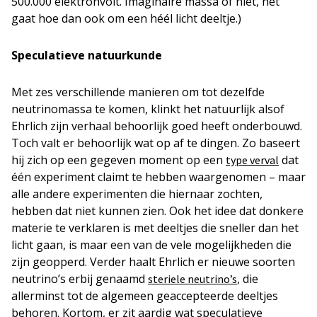
500.000 elektronvolt. Imaginaire massa of niet, het
gaat hoe dan ook om een héél licht deeltje.)
Speculatieve natuurkunde
Met zes verschillende manieren om tot dezelfde
neutrinomassa te komen, klinkt het natuurlijk alsof
Ehrlich zijn verhaal behoorlijk goed heeft onderbouwd.
Toch valt er behoorlijk wat op af te dingen. Zo baseert
hij zich op een gegeven moment op een
dat
type verval
één experiment claimt te hebben waargenomen – maar
alle andere experimenten die hiernaar zochten,
hebben dat niet kunnen zien. Ook het idee dat donkere
materie te verklaren is met deeltjes die sneller dan het
licht gaan, is maar een van de vele mogelijkheden die
zijn geopperd. Verder haalt Ehrlich er nieuwe soorten
neutrino’s erbij genaamd
, die
steriele neutrino’s
allerminst tot de algemeen geaccepteerde deeltjes
behoren. Kortom, er zit aardig wat speculatieve