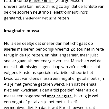
natuurkunde
(George Mason-
Robert Ehrlich
universiteit) kan het toch nog zo zijn dat de lichtste van
de drie soorten neutrino’s, elektronneutrino’s
genaamd,
reizen.
sneller dan het licht
Imaginaire massa
Nu is een deeltje dat sneller dan het licht gaat op
allerlei manieren behoorlijk vreemd. Zo zou het in feite
terug in de tijd reizen, en niet langzamer, maar juist
sneller gaan als het energie verliest. Misschien wel de
meest buitenissige eigenschap van zo’n deeltje is dat
volgens Einsteins speciale relativiteitstheorie het
kwadraat van diens massa een negatief getal moet zijn.
Als je met gewone getallen werkt, kan dat helemaal
niet; een kwadraat is dan altijd positief. Maar als die
massa een zogenoemd
is, krijg je wel
imaginair getal
een negatief getal als je het met zichzelf
vermenigvuldigt. En dat is wat Ehrlich beweert: dat