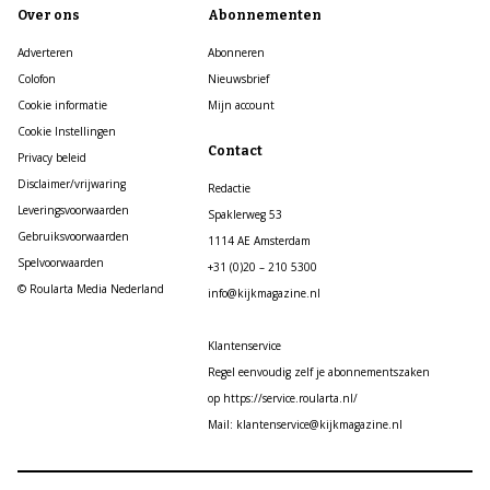
Over ons
Abonnementen
Adverteren
Abonneren
Colofon
Nieuwsbrief
Cookie informatie
Mijn account
Cookie Instellingen
Contact
Privacy beleid
Disclaimer/vrijwaring
Redactie
Leveringsvoorwaarden
Spaklerweg 53
Gebruiksvoorwaarden
1114 AE Amsterdam
Spelvoorwaarden
+31 (0)20 – 210 5300
© Roularta Media Nederland
info@kijkmagazine.nl
Klantenservice
Regel eenvoudig zelf je abonnementszaken
op https://service.roularta.nl/
Mail: klantenservice@kijkmagazine.nl