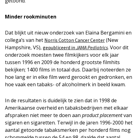
getoond.
Minder rookminuten
Dat blijkt uit nieuw onderzoek van Elaina Bergamini en
collega’s van het
(New
Norris Cotton Cancer Center
Hampshire, VS),
. Voor dit
gepubliceerd in
JAMA Pediatrics
onderzoek moesten twee filmkijkers voor elk jaar
tussen 1996 en 2009 de honderd grootste filmhits
bekijken; 1400 films in totaal dus. Daarbij noteerden ze
hoe lang er in elke film werd gerookt en gedronken, en
hoe vaak een tabaks- of alcoholmerk in beeld kwam.
In de resultaten is duidelijk te zien dat in 1998 de
Amerikaanse overheid en tabaksbedrijven met elkaar
afspraken niet meer te doen aan
product placement
van
sigaren en sigaretten. Terwijl in de jaren 1996-2000 het
aantal getoonde tabaksmerken per honderd films nog
schommelde tussen de 54 en 98, daalde dat aantal