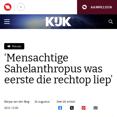
AANMELDEN
Nieuws
‘Mensachtige
Sahelanthropus was
eerste die rechtop liep’
Marysa van den Berg
26 augustus
Deel dit artikel:
2022 12:00