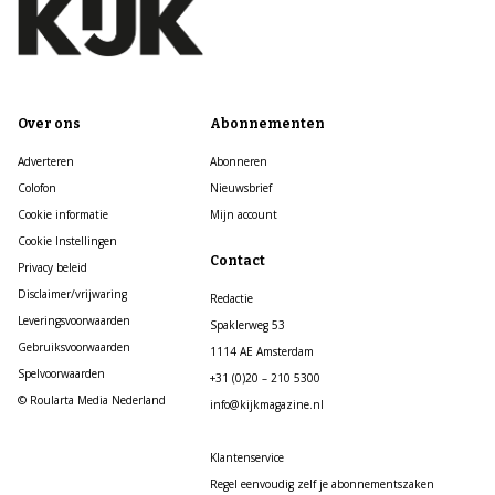
Over ons
Abonnementen
Adverteren
Abonneren
Colofon
Nieuwsbrief
Cookie informatie
Mijn account
Cookie Instellingen
Contact
Privacy beleid
Disclaimer/vrijwaring
Redactie
Leveringsvoorwaarden
Spaklerweg 53
Gebruiksvoorwaarden
1114 AE Amsterdam
Spelvoorwaarden
+31 (0)20 – 210 5300
© Roularta Media Nederland
info@kijkmagazine.nl
Klantenservice
Regel eenvoudig zelf je abonnementszaken