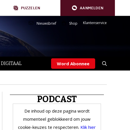
PUZZELEN
AANMELDEN
Klantenservice
Nieuwsbrief
Shop
 DIGITAAL
Word Abonnee
PODCAST
De inhoud op deze pagina wordt
momenteel geblokkeerd om jouw
cookie-keuzes te respecteren.
Klik hier