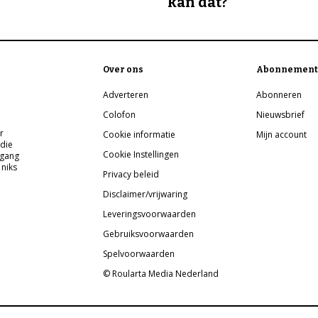
kan dat?
Over ons
Abonnement
Adverteren
Abonneren
Colofon
Nieuwsbrief
r
Cookie informatie
Mijn account
 die
Cookie Instellingen
pgang
 niks
Privacy beleid
Disclaimer/vrijwaring
Leveringsvoorwaarden
Gebruiksvoorwaarden
Spelvoorwaarden
© Roularta Media Nederland