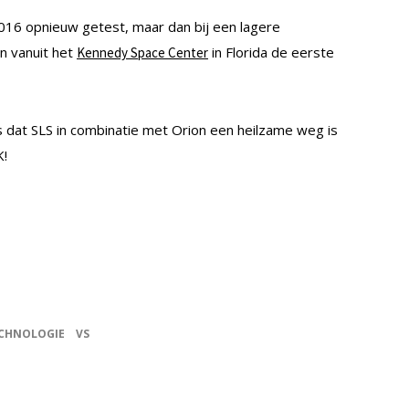
2016 opnieuw getest, maar dan bij een lagere
an vanuit het
in Florida de eerste
Kennedy Space Center
s dat SLS in combinatie met Orion een heilzame weg is
K!
CHNOLOGIE
VS