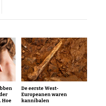
ebben
De eerste West-
nder
Europeanen waren
. Hoe
kannibalen