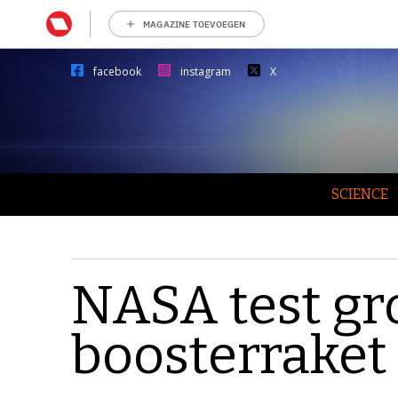
MAGAZINE TOEVOEGEN
facebook
instagram
X
SCIENCE
NASA test gr
boosterraket 