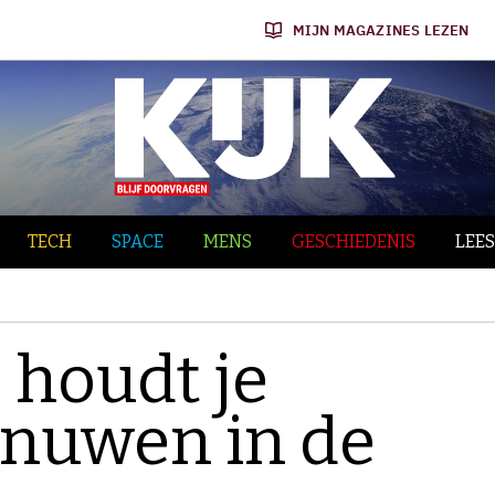
MIJN MAGAZINES LEZEN
TECH
SPACE
MENS
GESCHIEDENIS
LEES
’ houdt je
enuwen in de