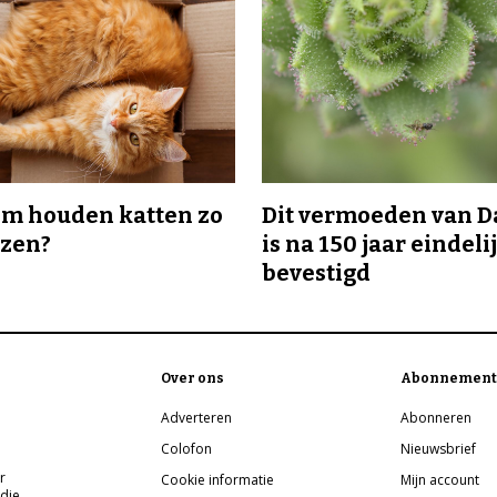
m houden katten zo
Dit vermoeden van 
ozen?
is na 150 jaar eindeli
bevestigd
Over ons
Abonnement
Adverteren
Abonneren
Colofon
Nieuwsbrief
r
Cookie informatie
Mijn account
 die