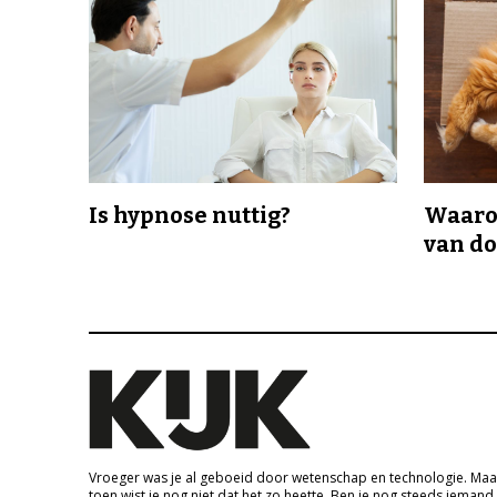
Is hypnose nuttig?
Waaro
van d
Vroeger was je al geboeid door wetenschap en technologie. Maa
toen wist je nog niet dat het zo heette. Ben je nog steeds iemand