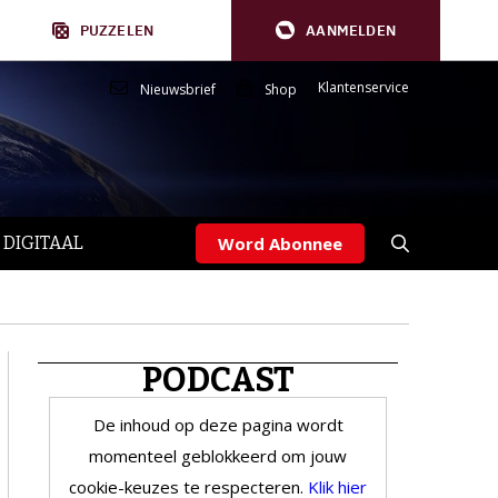
PUZZELEN
AANMELDEN
Klantenservice
Nieuwsbrief
Shop
 DIGITAAL
Word Abonnee
PODCAST
De inhoud op deze pagina wordt
momenteel geblokkeerd om jouw
cookie-keuzes te respecteren.
Klik hier