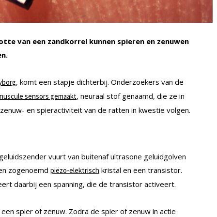
otte van een zandkorrel kunnen spieren en zenuwen
n.
, komt een stapje dichterbij. Onderzoekers van de
yborg
, neuraal stof genaamd, die ze in
nuscule sensors gemaakt
enuw- en spieractiviteit van de ratten in kwestie volgen.
 geluidszender vuurt van buitenaf ultrasone geluidgolven
t een zogenoemd
kristal en een transistor.
piëzo-elektrisch
ert daarbij een spanning, die de transistor activeert.
t een spier of zenuw. Zodra de spier of zenuw in actie