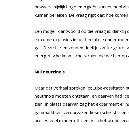
onwaarschijnlijk hoge energieën kunnen hebben
kunnen bereiken. De vraag rijst dan: hoe kome
Een mogelijk antwoord op die vraag is: dankz
extreme explosies in het heelal die onder meer
gat. Deze flitsen zouden deeltjes zulke grote
energetische kosmische stralen die we hier op 
Nul neutrino’s
Maar dat verhaal spreken IceCube-resultaten n
neutrino’s moeten ontstaan, en daarvan had I
zien. In plaats daarvan zag het experiment er 
gammaflitsen-veroorzaken-kosmische-stralen-the
proces veel minder efficiënt is in het producer