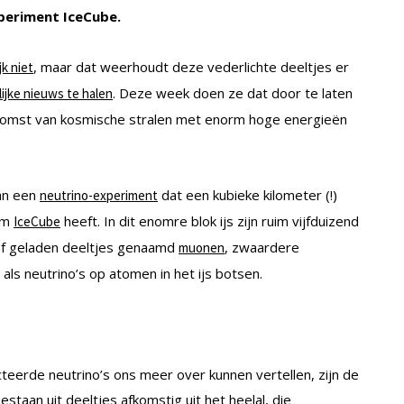
xperiment IceCube.
, maar dat weerhoudt deze vederlichte deeltjes er
jk niet
. Deze week doen ze dat door te laten
jke nieuws te halen
erkomst van kosmische stralen met enorm hoge energieën
van een
dat een kubieke kilometer (!)
neutrino-experiment
aam
heeft. In dit enomre blok ijs zijn ruim vijfduizend
IceCube
ef geladen deeltjes genaamd
, zwaardere
muonen
als neutrino’s op atomen in het ijs botsen.
eerde neutrino’s ons meer over kunnen vertellen, zijn de
taan uit deeltjes afkomstig uit het heelal, die