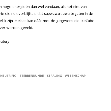
 hoge energieën dan wel vandaan, als het niet van
e die nu overblijft, is dat
in de
superzware zwarte gaten
lijk zijn. Helaas kan dáár met de gegevens die IceCube
over worden geveld.
ratory
NEUTRINO
STERRENKUNDE
STRALING
WETENSCHAP