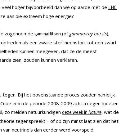
; veel hoger bijvoorbeeld dan we op aarde met de
LHC
n ze aan die extreem hoge energie?
ij de zogenoemde
(of
gamma-ray bursts
),
gammaflitsen
 optreden als een zware ster ineenstort tot een zwart
 snelheden kunnen meegeven, dat ze de meest
aarde zien, zouden kunnen verklaren.
u tegen. Bij het bovenstaande proces zouden namelijk
ceCube er in de periode 2008-2009 acht à negen moeten
nul, zo melden natuurkundigen
, wat de
deze week in
Nature
orie tegenspreekt – of op zijn minst laat zien dat het
en van neutrino’s dan eerder werd voorspeld.