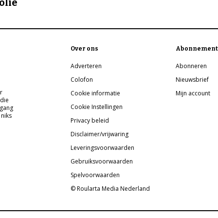
olie
Over ons
Abonnement
Adverteren
Abonneren
Colofon
Nieuwsbrief
r
Cookie informatie
Mijn account
 die
Cookie Instellingen
pgang
 niks
Privacy beleid
Disclaimer/vrijwaring
Leveringsvoorwaarden
Gebruiksvoorwaarden
Spelvoorwaarden
© Roularta Media Nederland