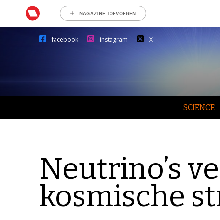
MAGAZINE TOEVOEGEN
facebook
instagram
X
SCIENCE
Neutrino’s v
kosmische str