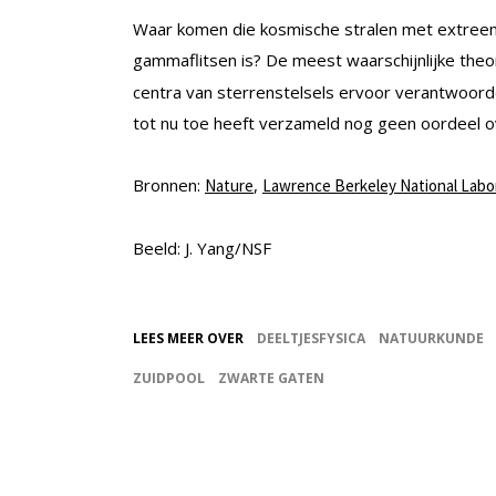
Waar komen die kosmische stralen met extreem
gammaflitsen is? De meest waarschijnlijke theori
centra van sterrenstelsels ervoor verantwoorde
tot nu toe heeft verzameld nog geen oordeel 
Bronnen:
,
Nature
Lawrence Berkeley National Labo
Beeld: J. Yang/NSF
LEES MEER OVER
DEELTJESFYSICA
NATUURKUNDE
ZUIDPOOL
ZWARTE GATEN