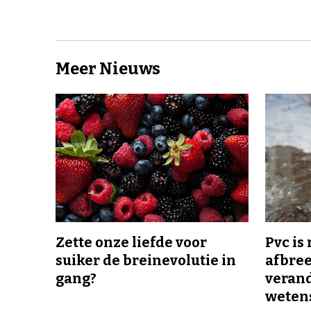
Meer Nieuws
Zette onze liefde voor
Pvc is
suiker de breinevolutie in
afbree
gang?
veran
wetens