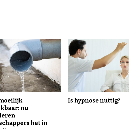
 moeilijk
Is hypnose nuttig?
kbaar: nu
deren
chappers het in