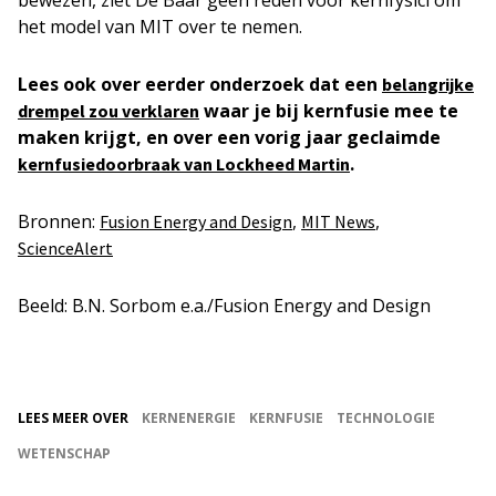
bewezen, ziet De Baar geen reden voor kernfysici om
het model van MIT over te nemen.
Lees ook over eerder onderzoek dat een
belangrijke
waar je bij kernfusie mee te
drempel zou verklaren
maken krijgt, en over een vorig jaar geclaimde
.
kernfusiedoorbraak van Lockheed Martin
Bronnen:
,
,
Fusion Energy and Design
MIT News
ScienceAlert
Beeld: B.N. Sorbom e.a./Fusion Energy and Design
LEES MEER OVER
KERNENERGIE
KERNFUSIE
TECHNOLOGIE
WETENSCHAP