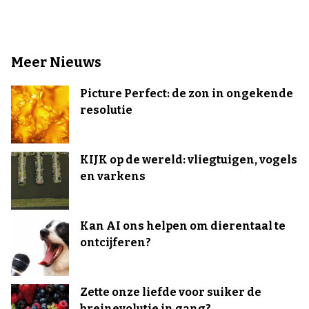
Meer Nieuws
Picture Perfect: de zon in ongekende
resolutie
KIJK op de wereld: vliegtuigen, vogels
en varkens
Kan AI ons helpen om dierentaal te
ontcijferen?
Zette onze liefde voor suiker de
breinevolutie in gang?