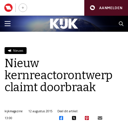
AANMELDEN
Nieuws
Nieuw
kernreactorontwerp
claimt doorbraak
kijkmagazine
12 augustus 2015
Deel dit artikel:
13:00