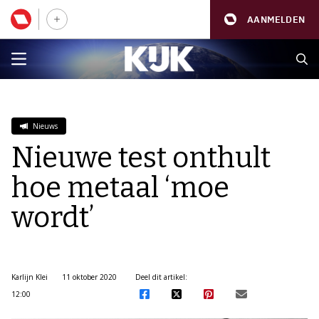
AANMELDEN
Nieuws
Nieuwe test onthult
hoe metaal ‘moe
wordt’
Karlijn Klei
11 oktober 2020
Deel dit artikel:
12:00