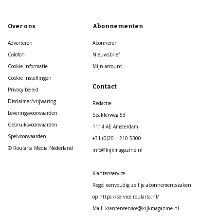
Over ons
Abonnementen
Adverteren
Abonneren
Colofon
Nieuwsbrief
Cookie informatie
Mijn account
Cookie Instellingen
Contact
Privacy beleid
Disclaimer/vrijwaring
Redactie
Leveringsvoorwaarden
Spaklerweg 53
Gebruiksvoorwaarden
1114 AE Amsterdam
Spelvoorwaarden
+31 (0)20 – 210 5300
© Roularta Media Nederland
info@kijkmagazine.nl
Klantenservice
Regel eenvoudig zelf je abonnementszaken
op https://service.roularta.nl/
Mail: klantenservice@kijkmagazine.nl