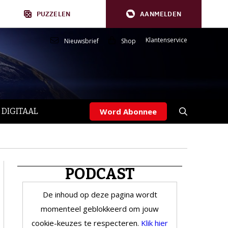
PUZZELEN
AANMELDEN
Klantenservice
Nieuwsbrief
Shop
 DIGITAAL
Word Abonnee
PODCAST
De inhoud op deze pagina wordt
momenteel geblokkeerd om jouw
cookie-keuzes te respecteren.
Klik hier