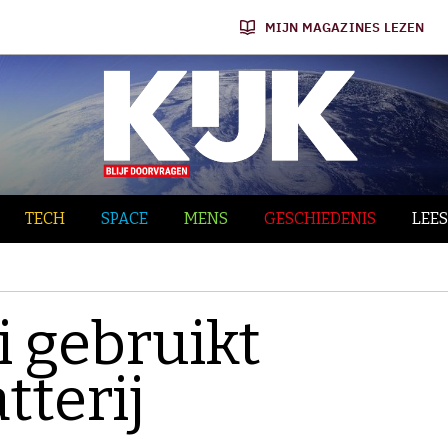
MIJN MAGAZINES LEZEN
TECH
SPACE
MENS
GESCHIEDENIS
LEES
 gebruikt
tterij