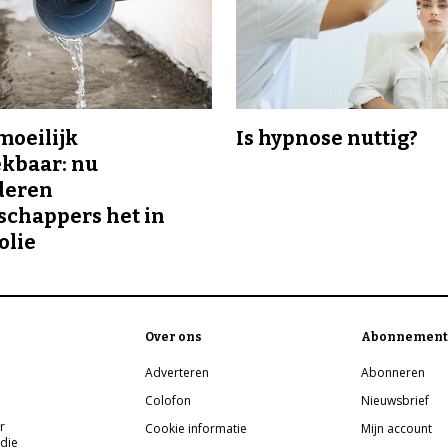
 moeilijk
Is hypnose nuttig?
kbaar: nu
deren
chappers het in
olie
Over ons
Abonnement
Adverteren
Abonneren
Colofon
Nieuwsbrief
r
Cookie informatie
Mijn account
 die