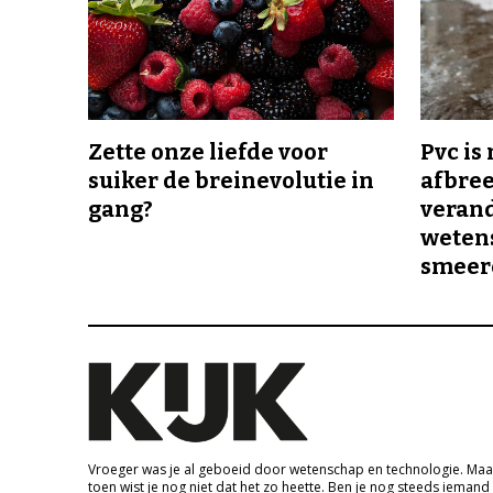
Zette onze liefde voor
Pvc is
suiker de breinevolutie in
afbree
gang?
veran
wetens
smeer
Vroeger was je al geboeid door wetenschap en technologie. Maa
toen wist je nog niet dat het zo heette. Ben je nog steeds iemand