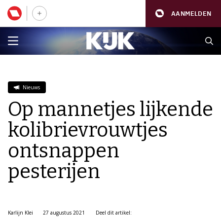
AANMELDEN
Nieuws
Op mannetjes lijkende
kolibrievrouwtjes
ontsnappen
pesterijen
Karlijn Klei
27 augustus 2021
Deel dit artikel: