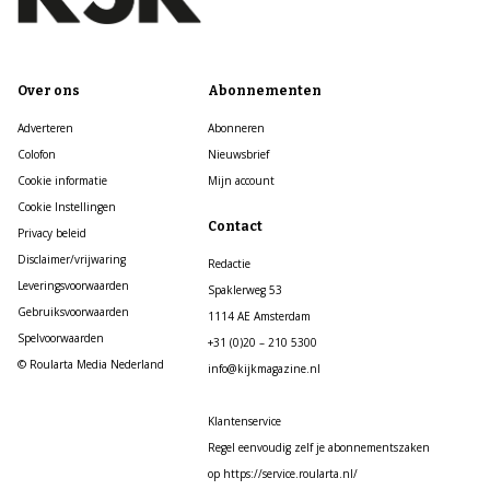
Over ons
Abonnementen
Adverteren
Abonneren
Colofon
Nieuwsbrief
Cookie informatie
Mijn account
Cookie Instellingen
Contact
Privacy beleid
Disclaimer/vrijwaring
Redactie
Leveringsvoorwaarden
Spaklerweg 53
Gebruiksvoorwaarden
1114 AE Amsterdam
Spelvoorwaarden
+31 (0)20 – 210 5300
© Roularta Media Nederland
info@kijkmagazine.nl
Klantenservice
Regel eenvoudig zelf je abonnementszaken
op https://service.roularta.nl/